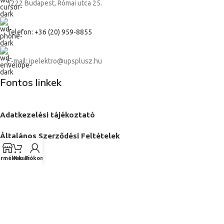
1222 Budapest, Római utca 25.
Telefon: +36 (20) 959-8855
E-mail: ipelektro@upsplusz.hu
Fontos linkek
Adatkezelési tájékoztató
Általános Szerződési Feltételek
Kapcsolat
ermékek
Kosár
Fiókom
Oldaltérkép
Ipari Elektronikai Kft.
2024 Minden jog fenntartva