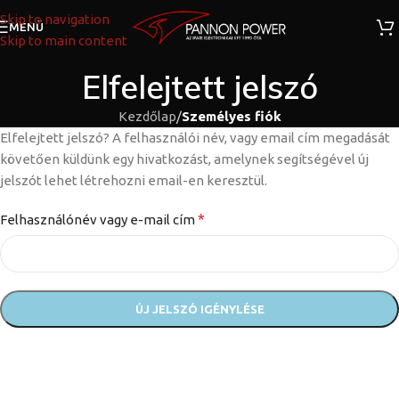
Skip to navigation
MENÜ
Skip to main content
Elfelejtett jelszó
Kezdőlap
/
Személyes fiók
Elfelejtett jelszó? A felhasználói név, vagy email cím megadását
követően küldünk egy hivatkozást, amelynek segítségével új
jelszót lehet létrehozni email-en keresztül.
*
Felhasználónév vagy e-mail cím
ÚJ JELSZÓ IGÉNYLÉSE