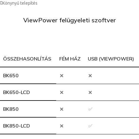
Könynyű telepítés
ViewPower felügyeleti szoftver
ÖSSZEHASONLÍTÁS
FÉM HÁZ
USB (VIEWPOWER)
BK650
❌
❌
BK650-LCD
❌
❌
BK850
❌
✅
BK850-LCD
❌
✅