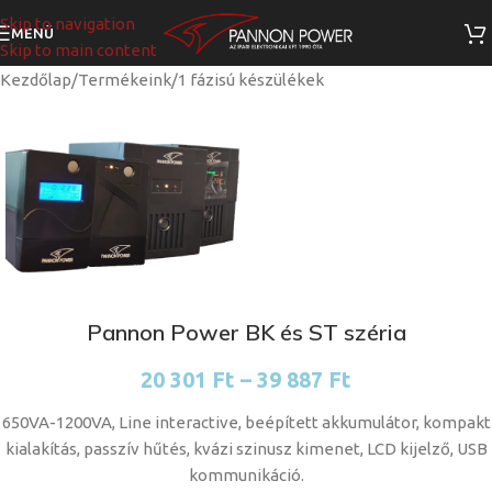
Skip to navigation
MENÜ
Skip to main content
Kezdőlap
/
Termékeink
/
1 fázisú készülékek
Pannon Power BK és ST széria
20 301
Ft
–
39 887
Ft
650VA-1200VA, Line interactive, beépített akkumulátor, kompakt
kialakítás, passzív hűtés, kvázi szinusz kimenet, LCD kijelző, USB
kommunikáció.