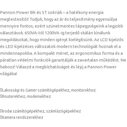
Pannon Power BK és ST szériák – a hatékony energia
megtestesítői! Tudjuk, hogy az ár és teljesítmény egyensúlya
mennyire fontos, ezért szünetmentes tápegységeink a legjobb
választások. 650VA-tól 1200VA-ig terjedő skálán kínálunk
megoldásokat, hogy minden igényt kielégítsünk. Az LCD kijelzős
és LED kijelzéses változatok modern technológiát hoznak el a
mindennapokba. A kompakt méret, az ergonomikus forma és a
páratlan védelmi funkciók garantálják a zavartalan működést. Ne
habozz! Válaszd a megbízhatóságot és lépj a Pannon Power
világába!
Lakossági és Gamer számítógépekhez, monitorokhoz
Routerekhez, modemekhez
Irodai számítógépekhez, számlázógépekhez
Kamera rendszerekhez