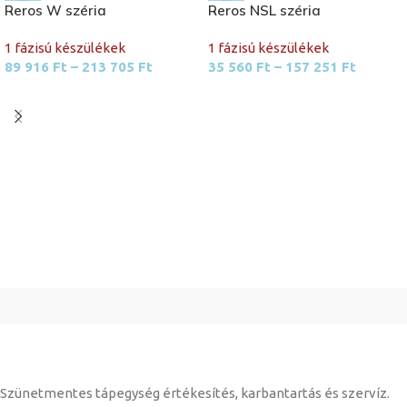
Reros W széria
Reros NSL széria
1 fázisú készülékek
1 fázisú készülékek
89 916
Ft
–
213 705
Ft
35 560
Ft
–
157 251
Ft
Szünetmentes tápegység értékesítés, karbantartás és szervíz.