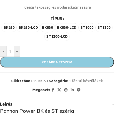
Ideális lakossági és irodai alkalmazásra
TÍPUS
BK650
BK650-LCD
BK850
BK850-LCD
ST1000
ST1200
ST1200-LCD
-
+
KOSÁRBA TESZEM
Cikkszám:
PP-BK-ST
Kategória:
1 fázisú készülékek
Megoszt:
Leírás
Pannon Power BK és ST széria