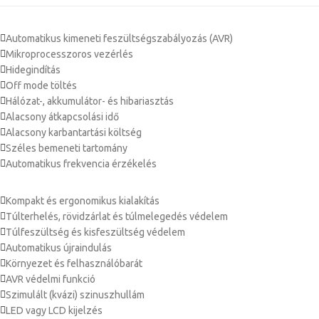
Automatikus kimeneti feszültségszabályozás (AVR)
Mikroprocesszoros vezérlés
Hidegindítás
Off mode töltés
Hálózat-, akkumulátor- és hibariasztás
Alacsony átkapcsolási idő
Alacsony karbantartási költség
Széles bemeneti tartomány
Automatikus frekvencia érzékelés
Kompakt és ergonomikus kialakítás
Túlterhelés, rövidzárlat és túlmelegedés védelem
Túlfeszültség és kisfeszültség védelem
Automatikus újraindulás
Környezet és felhasználóbarát
AVR védelmi funkció
Szimulált (kvázi) szinuszhullám
LED vagy LCD kijelzés