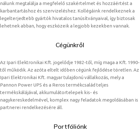
nálunk megtalálja a megfelelő szakértelmet és hozzáértést a
karbantartáshoz és szervizeléshez. Kollégáink rendelkeznek a
legelterjedtebb gyártók hivatalos tanúsítványaival, így biztosak
lehetnek abban, hogy eszközeik a legjobb kezekben vannak.
Cégünkről
Az Ipari Elektronikai Kft. jogelődje 1982-től, míg maga a Kft. 1990-
től működik. Az azóta eltelt időben cégünk fejlődése töretlen. Az
Ipari Elektronikai Kft. magyar tulajdonú vállalkozás, mely a
Pannon Power UPS és a Reros termékcsalád teljes
termékskálájával, akkumulátortelepek kis- és
nagykereskedelmével, komplex nagy feladatok megoldásában is
partnerei rendelkezésére áll.
Portfóliónk