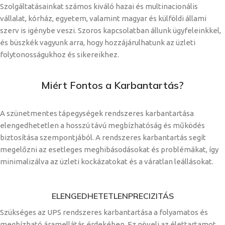
Szolgáltatásainkat számos kiváló hazai és multinacionális
vállalat, kórház, egyetem, valamint magyar és külföldi állami
szerv is igénybe veszi. Szoros kapcsolatban állunk ügyfeleinkkel,
és büszkék vagyunk arra, hogy hozzájárulhatunk az üzleti
folytonosságukhoz és sikereikhez.
Miért Fontos a Karbantartás?
A szünetmentes tápegységek rendszeres karbantartása
elengedhetetlen a hosszú távú megbízhatóság és működés
biztosítása szempontjából. A rendszeres karbantartás segít
megelőzni az esetleges meghibásodásokat és problémákat, így
minimalizálva az üzleti kockázatokat és a váratlan leállásokat.
ELENGEDHETETLEN
PRECIZITÁS
Szükséges az UPS rendszeres karbantartása a folyamatos és
megbízható áramellátás érdekében. Ez növeli az élettartamot,