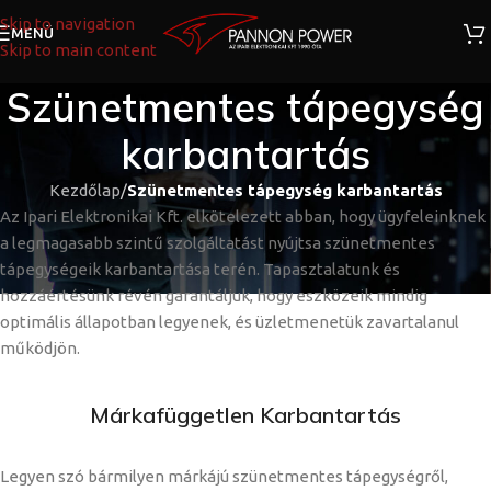
Skip to navigation
MENÜ
Skip to main content
Szünetmentes tápegység
karbantartás
Kezdőlap
/
Szünetmentes tápegység karbantartás
Az Ipari Elektronikai Kft. elkötelezett abban, hogy ügyfeleinknek
a legmagasabb szintű szolgáltatást nyújtsa szünetmentes
tápegységeik karbantartása terén. Tapasztalatunk és
hozzáértésünk révén garantáljuk, hogy eszközeik mindig
optimális állapotban legyenek, és üzletmenetük zavartalanul
működjön.
Márkafüggetlen Karbantartás
Legyen szó bármilyen márkájú szünetmentes tápegységről,