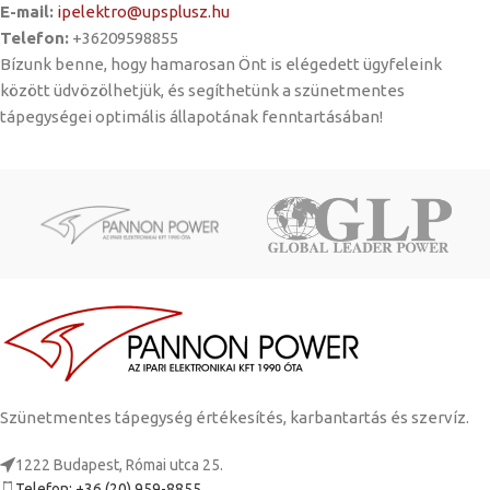
E-mail:
ipelektro@upsplusz.hu
Telefon:
+36209598855
Bízunk benne, hogy hamarosan Önt is elégedett ügyfeleink
között üdvözölhetjük, és segíthetünk a szünetmentes
tápegységei optimális állapotának fenntartásában!
Szünetmentes tápegység értékesítés, karbantartás és szervíz.
1222 Budapest, Római utca 25.
Telefon: +36 (20) 959-8855