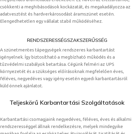
csökkenti a meghibásodások kockázatát, és megakadályozza az
adatvesztést és hardverkárosodást áramszünet esetén.
Elengedhetetlen egy vállalat stabil működéséhez.
RENDSZERESSÉG
SZAKSZERŰSSÉG
A szünetmentes tápegységek rendszeres karbantartást
igényelnek. Így biztosítható a megbízható működés és a
tűzvédelmi szabályok betartása. Cégünk felméri az UPS
környezetét és a szükséges előírásoknak megfelelően éves,
féléves, negyedéves vagy igény esetén egyedi karbantartásról
küld önnek ajánlatot.
Teljeskörű Karbantartási Szolgáltatások
Karbantartási csomagjaink negyedéves, féléves, éves és alkalmi
rendszerességgel állnak rendelkezésre, melyek mindegyike
magában foglalja az eszköz teljes átvizsgálását, tisztítását és