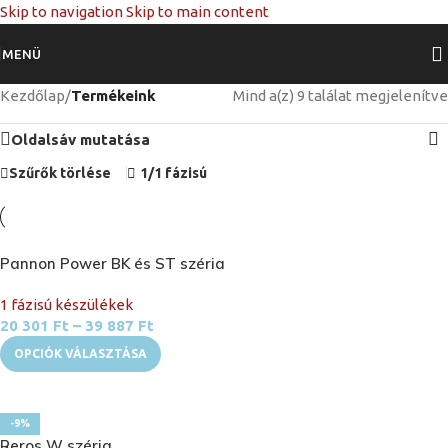
Skip to navigation
Skip to main content
MENÜ
Kezdőlap
/
Termékeink
Mind a(z) 9 találat megjelenítve
Oldalsáv mutatása
Szűrők törlése
1/1 fázisú
Pannon Power BK és ST széria
1 fázisú készülékek
20 301
Ft
–
39 887
Ft
OPCIÓK VÁLASZTÁSA
-9%
Reros W széria