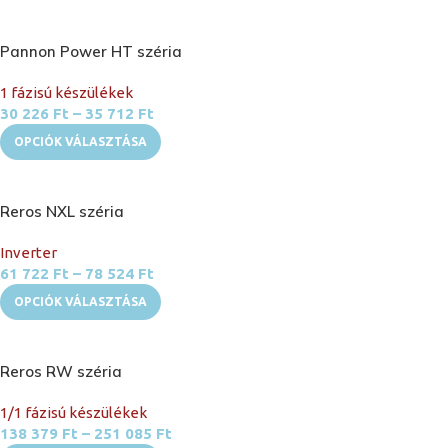
Pannon Power HT széria
1 fázisú készülékek
30 226
Ft
–
35 712
Ft
OPCIÓK VÁLASZTÁSA
Reros NXL széria
Inverter
61 722
Ft
–
78 524
Ft
OPCIÓK VÁLASZTÁSA
Reros RW széria
1/1 fázisú készülékek
138 379
Ft
–
251 085
Ft