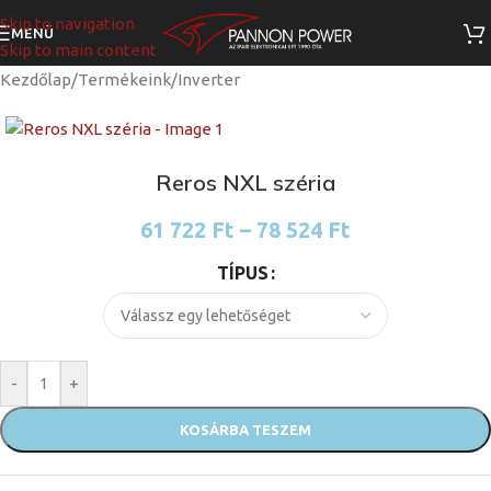
Skip to navigation
MENÜ
Skip to main content
Kezdőlap
/
Termékeink
/
Inverter
Reros NXL széria
61 722
Ft
–
78 524
Ft
TÍPUS
-
+
KOSÁRBA TESZEM