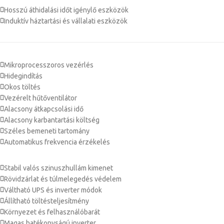
Hosszú áthidalási időt igénylő eszközök
Induktív háztartási és vállalati eszközök
Mikroprocesszoros vezérlés
Hidegindítás
Okos töltés
Vezérelt hűtőventilátor
Alacsony átkapcsolási idő
Alacsony karbantartási költség
Széles bemeneti tartomány
Automatikus frekvencia érzékelés
Stabil valós szinuszhullám kimenet
Rövidzárlat és túlmelegedés védelem
Váltható UPS és inverter módok
Állítható töltésteljesítmény
Környezet és felhasználóbarát
Magas hatékonyságú inverter