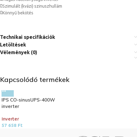
Szimulált (kvázi) szinuszhullám
Könnyű bekötés
Technikai specifikációk
Letöltések
Vélemények (0)
Kapcsolódó termékek
IPS CO-sinusUPS-400W
inverter
Inverter
57 658
Ft