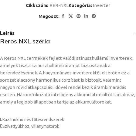
Cikkszám:
RER-NXL
Kategória:
Inverter
Megoszt:
Leírás
Reros NXL széria
A Reros NXL termékek fejlett valódi szinuszhullámú inverterek,
amelyek tiszta szinuszhullámú áramot biztosítanak a
berendezéseinek. A hagyományos inverterektől eltérően ez a
sorozat alacsony harmonikus torzítást is biztosít, valamint
nagyon rövid átkapcsolási idővel rendelkezik áramkimaradás
esetén. Háromfokozatú intelligens akkumulátortöltőt tartalmaz,
amely a legjobb állapotban tartja az akkumulátorokat.
Kazánokhoz és fűtésrendszerek
Szivattyúkhoz, villanymotorok