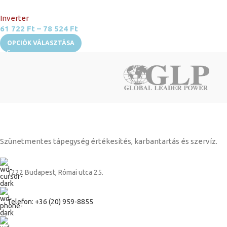
Inverter
61 722
Ft
–
78 524
Ft
OPCIÓK VÁLASZTÁSA
Szünetmentes tápegység értékesítés, karbantartás és szervíz.
1222 Budapest, Római utca 25.
Telefon: +36 (20) 959-8855