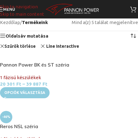
Skip to navigation
MENÜ
Skip to main content
Kezdőlap
/
Termékeink
Mind a(z) 5 találat megjelenítve
Oldalsáv mutatása
Szűrők törlése
Line Interactive
Pannon Power BK és ST széria
1 fázisú készülékek
20 301
Ft
–
39 887
Ft
OPCIÓK VÁLASZTÁSA
-46%
Reros NSL széria